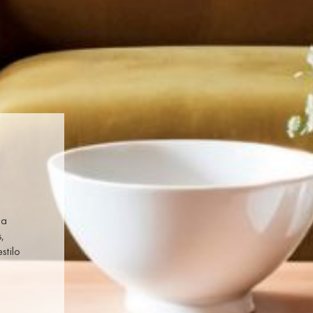
la
s,
stilo