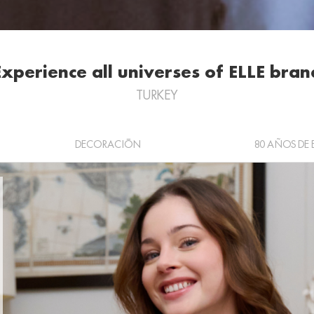
Experience all universes of ELLE bran
TURKEY
DECORACIÓN
80 AÑOS DE 