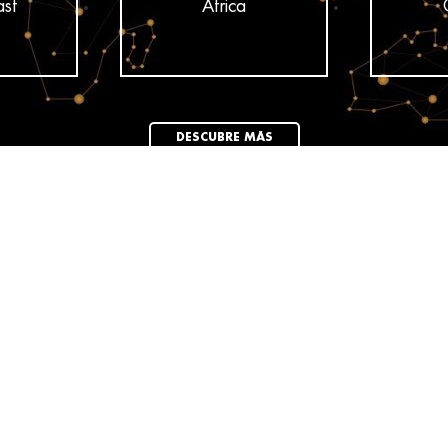
ast
Africa
DESCUBRE MÁS
News
ELLE Turns 80:
ar