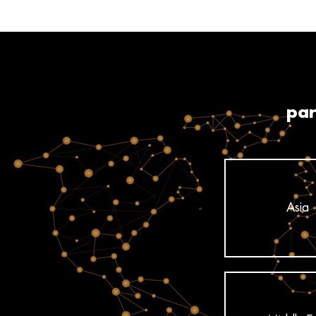
par
Asia