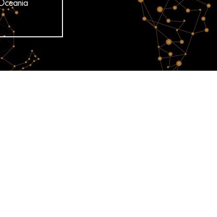
Oceania
 A tribute to women
tists !