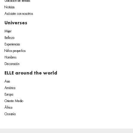
Ubicación de tiendas
Noticias
Asóciate con nosotros
Universes
Mujer
Belleza
Experiencias
Niños pequeños
Hombres
Decoración
ELLE around the world
Asia
América
Europa
Oriente Medio
África
Oceanía