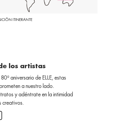
ICIÓN ITINERANTE
LA EXPOSICIÓN V
e los artistas
80º aniversario de ELLE, estas
mprometen a nuestro lado.
tratos y adéntrate en la intimidad
s creativos.