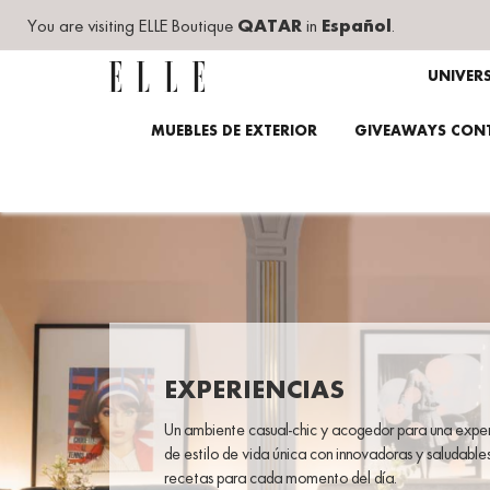
You are visiting ELLE Boutique
QATAR
in
Español
.
UNIVER
MUEBLES DE EXTERIOR
GIVEAWAYS CONT
EXPERIENCIAS
Un ambiente casual-chic y acogedor para una expe
de estilo de vida única con innovadoras y saludable
recetas para cada momento del día.