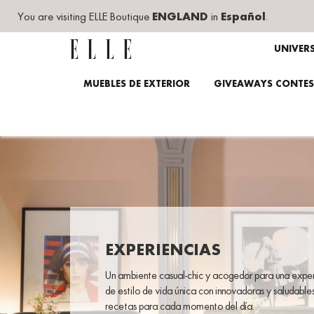
You are visiting ELLE Boutique
ENGLAND
in
Español
.
UNIVER
MUEBLES DE EXTERIOR
GIVEAWAYS CONTES
EXPERIENCIAS
Un ambiente casual-chic y acogedor para una expe
de estilo de vida única con innovadoras y saludable
recetas para cada momento del día.