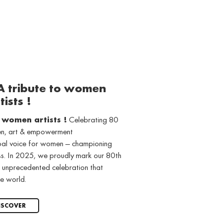
 A tribute to women
tists !
o women artists !
Celebrating 80
men, art & empowerment
obal voice for women — championing
ss. In 2025, we proudly mark our 80th
 unprecedented celebration that
e world.
ISCOVER