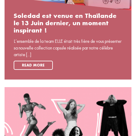
Soledad est venue en Thaïlande
le 13 Juin dernier, un moment
inspirant !
L’ensemble de la team ELLE était très fière de vous présenter
sa nouvelle collection capsule réalisée par notre célèbre
artiste [...]
READ MORE