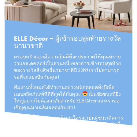
ELLE Décor – ผู้เข้ารอบสุดท้ายรางวัล
นานาชาติ
ครอบครัวแอลมีความยินดีที่จะประกาศให้คุณทราบ
ว่าแอลเดคคอร์เป็นส่วนหนึ่งของการเข้ารอบสุดท้าย
ของรางวัลลิขสิทธิ์นานาชาติปี 2019! เราไม่สามารถ
รอที่จะแบ่งปันกับคุณ!
ทีมงานทั้งหมดได้ทำงานอย่างหนักตลอดทั้งปีเพื่อ
มอบผลิตภัณฑ์ที่ดีที่สุดให้กับคุณ!
เป็นชัยชนะที่ยิ่ง
ใหญ่อย่างไม่ต้องสงสัยสำหรับ ELLE Décor และเราขอ
เชิญคุณมาเฉลิมฉลองกับเรา!
นอกจากนี้เรายังอยากเห็นว่าใครจะเป็นผู้ชนะเลิศการ
ประกวดครั้งนี้ น่าตื่นเต้นจริงๆ! เราจะได้รู้กันในวันที่
4 มิถุนายนที่งานออกใบอนุญาตงานแสดงสินค้าใน