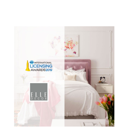
ลาสเวกัส.
เรารอคอยที่ให้คุณติดตามเราได้จาก!#ELLEDecor
#Thebesthomeproducts
Read
more