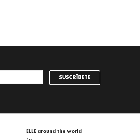
เวลา กล้าหาญ รักอิสระและมีชีวิตชีวาเสมอ
READ MORE
SUSCRÍBETE
ELLE around the world