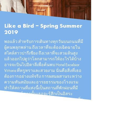
Like a Bird – Spring Summer
2019
พอแล้ว สำหรับการเดินทางทุกวันบนถนนที่มี
ผู้คนพลุกพล่าน ถึงเวลาที่จะต้องเฉิดฉายใน
สไตล์สาวปารีเซียง ถึงเวลาที่จะสวมส้นสูง
แล้วออกไปดูว่าโลกสามารถให้อะไรได้บ้าง
อาจจะบินไปอิตาลีเพื่อค้นพบ Hotel Excelsior
Vittoria ที่หรูหราและสวยงาม นั่นคือสิ่งที่เธอ
ต้องการอย่างแท้จริง การผสมผสานระหว่าง
ความทันสมัยและอารยธรรมของโรงแรม
ทำให้สถานที่แห่งนี้เป็นสถานที่พักผ่อนที่มี
เอกลักษณ์ จากนั้นเธอจะรู้สึกเป็นอิสระ
เหมือนนกที่โบยบิน ที่กล้าออกไปเผชิญทุกสิ่ง
อย่างในที่แห่งนี้ คอลเล็กชั่นใหม่นี้สะท้อน
ความเป็นหญิงสาวชาวปารีสผู้มีรสนิยมสูง
และหลงใหลในตัวเอง เป็นตัวเองทุกที่ทุก