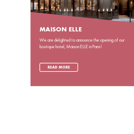
MAISON ELLE
We are delighted to announce the opening of our
boutique hotel, Maison ELLE in Paris!
READ MORE